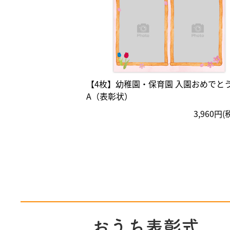
【4枚】幼稚園・保育園 入園おめでと
A（表彰状）
3,960円
おうち表彰式