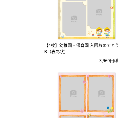
【4枚】幼稚園・保育園 入園おめでと
B（表彰状）
3,960円