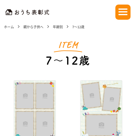
ホーム
親から子供へ
年齢別
7〜12歳
7〜12歳